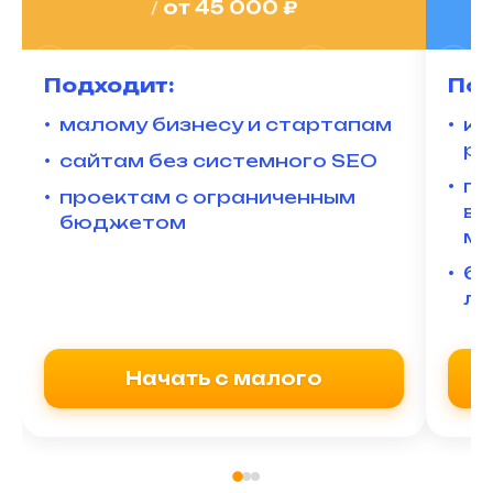
/
от 45 000 ₽
Подходит:
Под
малому бизнесу и стартапам
ко
ра
сайтам без системного SEO
пр
проектам с ограниченным
вк
бюджетом
ма
би
ли
Начать с малого