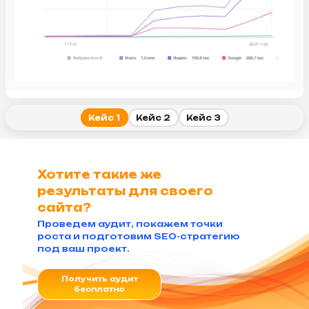
разработали контент-стратегию;
адаптировали контент под AI-поиск;
усилили ссылочный профиль.
📈
+2,2 млн органических визитов
📲
1 785 395 установок
🏆
ТОП по запросам
Кейс 1
Кейс 2
Кейс 3
Хотите такие же
результаты для своего
сайта?
Проведем аудит, покажем точки
роста и подготовим SEO-стратегию
под ваш проект.
Получить аудит
бесплатно